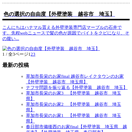
色の選択の自由度【外壁塗装 越谷市 埼玉】
こんにちはハナマル貰える外壁塗装専門店マーブルの石井で
す。先程webニュースで髪の色が原因でバイトをクビになり、そ
の腹い
...
1 / 全3ページ
1
2
3
最新の投稿
草加市長栄のお家final 越谷市レイクタウンのお家
【外壁塗装 越谷市 埼玉県】
ナフサ問題を振り返る【外壁塗装 越谷市 埼玉】
草加市長栄のお家3 【外壁塗装 越谷市 埼玉
県】
草加市長栄のお家2 【外壁塗装 越谷市 埼玉
県】
草加市長栄のお家1 【外壁塗装 越谷市 埼玉
県】
春日部市備後西のお家final【外壁塗装 埼玉県 越