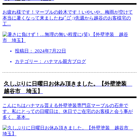
お疲れ様です！マーブルの鈴木です！いやいや、梅雨が空けて
本当に暑くなって来ましたね(ﾟ□ﾟ;)先週から越谷のお客様宅の
工
...
投稿日：
2024年7月22日
カテゴリー： ハナマル親方ブログ
久しぶりに日曜日お休み頂きました。【外壁塗装
越谷市 埼玉】
こんにちはハナマル貰える外壁塗装専門店マーブルの石井で
す。私にとっての日曜日は、休日でご在宅のお客様と会う事が
多く、基本
...