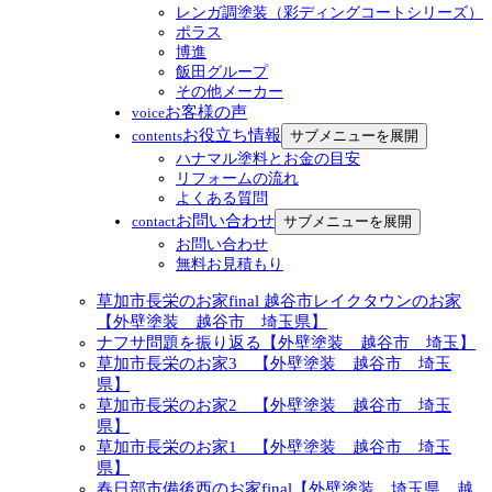
レンガ調塗装（彩ディングコートシリーズ）
ポラス
博進
飯田グループ
その他メーカー
お客様の声
voice
お役立ち情報
サブメニューを展開
contents
ハナマル塗料とお金の目安
リフォームの流れ
よくある質問
お問い合わせ
サブメニューを展開
contact
お問い合わせ
無料お見積もり
草加市長栄のお家final 越谷市レイクタウンのお家
【外壁塗装 越谷市 埼玉県】
ナフサ問題を振り返る【外壁塗装 越谷市 埼玉】
草加市長栄のお家3 【外壁塗装 越谷市 埼玉
県】
草加市長栄のお家2 【外壁塗装 越谷市 埼玉
県】
草加市長栄のお家1 【外壁塗装 越谷市 埼玉
県】
春日部市備後西のお家final【外壁塗装 埼玉県 越