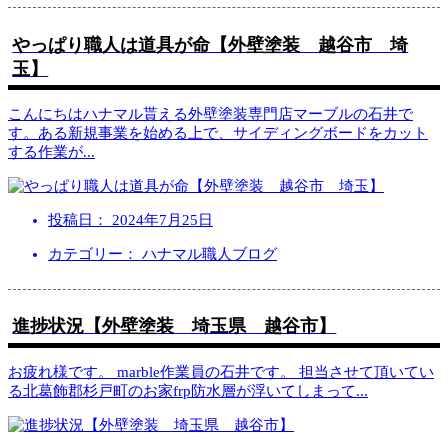
やっぱり職人は道具が命【外壁塗装 越谷市 埼
玉】
こんにちはハナマル貰える外壁塗装専門店マーブルの石井で
す。ある新規事業を始める上で、サイディングボードをカット
する作業が
...
投稿日：
2024年7月25日
カテゴリー： ハナマル職人ブログ
進捗状況【外壁塗装 埼玉県 越谷市】
お疲れ様です。 marble作業員の石井です。 担当させて頂いてい
る北葛飾郡杉戸町のお家frp防水層が浮いてしまって
...