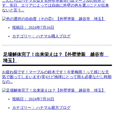
こんにちはハナマル貰える外壁塗装専門店マーブルの石井で
す。先日、エリアによっては自由に外壁の色を選ぶことが出来
ないと言う
...
投稿日：
2024年7月16日
カテゴリー： ハナマル職人ブログ
足場解体完了！出来栄えは？【外壁塗装 越谷市
埼玉】
お疲れ様です！マーブルの鈴木です！今更梅雨！って感じな天
気で困ってしまいます(笑)けど地球にとって雨も必要なだし時期
なの
...
投稿日：
2024年7月16日
カテゴリー： ハナマル親方ブログ