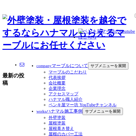
マーブルについて
サブメニューを展開
company
マーブルのこだわり
最新の投
代表挨拶
稿
会社概要
企業理念
アクセスマップ
ハナマル職人紹介
ペンキ屋マー坊 YouTubeチャンネル
ハナマル施工事例
サブメニューを展開
works
外壁塗装
屋根塗装
屋根葺き替え
屋根のカバー工法