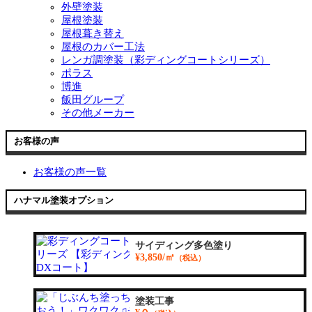
外壁塗装
屋根塗装
屋根葺き替え
屋根のカバー工法
レンガ調塗装（彩ディングコートシリーズ）
ポラス
博進
飯田グループ
その他メーカー
お客様の声
お客様の声一覧
ハナマル塗装オプション
サイディング多色塗り
¥3,850/㎡
（税込）
塗装工事