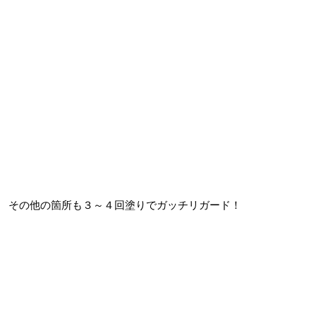
その他の箇所も３～４回塗りでガッチリガード！