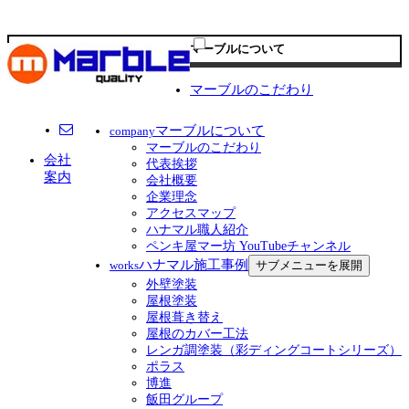
マーブルについて
マーブルのこだわり
マーブルについて
company
マーブルのこだわり
会社
代表挨拶
案内
会社概要
企業理念
アクセスマップ
ハナマル職人紹介
ペンキ屋マー坊 YouTubeチャンネル
ハナマル施工事例
サブメニューを展開
works
外壁塗装
屋根塗装
屋根葺き替え
屋根のカバー工法
レンガ調塗装（彩ディングコートシリーズ）
ポラス
博進
飯田グループ