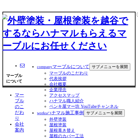
マーブルについて
サブメニューを展開
company
マーブルのこだわり
マーブル
代表挨拶
について
会社概要
企業理念
マー
アクセスマップ
ブル
ハナマル職人紹介
のこ
ペンキ屋マー坊 YouTubeチャンネル
だわ
ハナマル施工事例
サブメニューを展開
works
り
外壁塗装
会社
屋根塗装
案内
屋根葺き替え
屋根のカバー工法