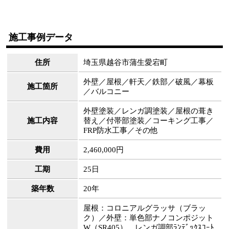
施工事例データ
住所
埼玉県越谷市蒲生愛宕町
外壁／屋根／軒天／鉄部／破風／幕板
施工箇所
／バルコニー
外壁塗装／レンガ調塗装／屋根の葺き
施工内容
替え／付帯部塗装／コーキング工事／
FRP防水工事／その他
費用
2,460,000円
工期
25日
築年数
20年
屋根：コロニアルグラッサ（ブラッ
ク）／外壁：単色部ナノコンポジット
W（SR405）、レンガ調部ﾗﾝﾃﾞｯｸｽｺｰﾄ