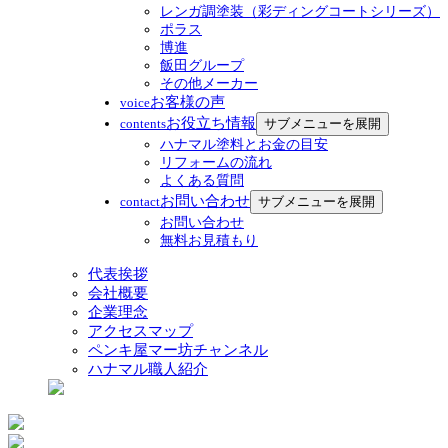
レンガ調塗装（彩ディングコートシリーズ）
ポラス
博進
飯田グループ
その他メーカー
お客様の声
voice
お役立ち情報
サブメニューを展開
contents
ハナマル塗料とお金の目安
リフォームの流れ
よくある質問
お問い合わせ
サブメニューを展開
contact
お問い合わせ
無料お見積もり
代表挨拶
会社概要
企業理念
アクセスマップ
ペンキ屋マー坊チャンネル
ハナマル職人紹介