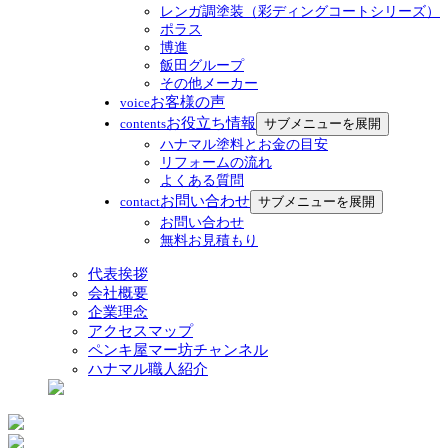
レンガ調塗装（彩ディングコートシリーズ）
ポラス
博進
飯田グループ
その他メーカー
お客様の声
voice
お役立ち情報
サブメニューを展開
contents
ハナマル塗料とお金の目安
リフォームの流れ
よくある質問
お問い合わせ
サブメニューを展開
contact
お問い合わせ
無料お見積もり
代表挨拶
会社概要
企業理念
アクセスマップ
ペンキ屋マー坊チャンネル
ハナマル職人紹介