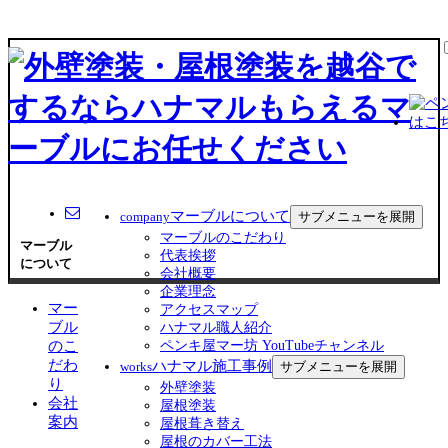
マーブルについて
サブメニューを展開
company
マーブルのこだわり
マーブル
代表挨拶
について
会社概要
企業理念
マー
アクセスマップ
ブル
ハナマル職人紹介
のこ
ペンキ屋マー坊 YouTubeチャンネル
だわ
ハナマル施工事例
サブメニューを展開
works
り
外壁塗装
会社
屋根塗装
案内
屋根葺き替え
屋根のカバー工法