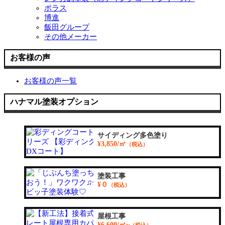
ポラス
博進
飯田グループ
その他メーカー
お客様の声
お客様の声一覧
ハナマル塗装オプション
サイディング多色塗り
¥3,850/㎡
（税込）
塗装工事
¥０
（税込）
屋根工事
¥6,600/㎡~