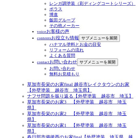
レンガ調塗装（彩ディングコートシリーズ）
ポラス
博進
飯田グループ
その他メーカー
お客様の声
voice
お役立ち情報
サブメニューを展開
contents
ハナマル塗料とお金の目安
リフォームの流れ
よくある質問
お問い合わせ
サブメニューを展開
contact
お問い合わせ
無料お見積もり
草加市長栄のお家final 越谷市レイクタウンのお家
【外壁塗装 越谷市 埼玉県】
ナフサ問題を振り返る【外壁塗装 越谷市 埼玉】
草加市長栄のお家3 【外壁塗装 越谷市 埼玉
県】
草加市長栄のお家2 【外壁塗装 越谷市 埼玉
県】
草加市長栄のお家1 【外壁塗装 越谷市 埼玉
県】
春日部市備後西のお家final【外壁塗装 埼玉県 越