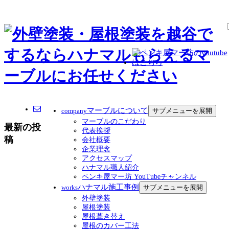
マーブルについて
サブメニューを展開
company
マーブルのこだわり
最新の投
代表挨拶
稿
会社概要
企業理念
アクセスマップ
ハナマル職人紹介
ペンキ屋マー坊 YouTubeチャンネル
ハナマル施工事例
サブメニューを展開
works
外壁塗装
屋根塗装
屋根葺き替え
屋根のカバー工法